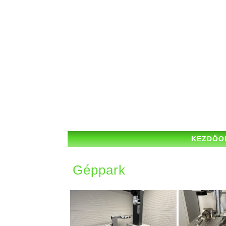
KEZDŐO
Géppark