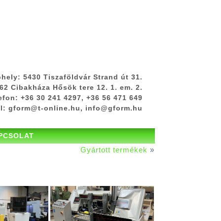
phely:
5430 Tiszaföldvár Strand út 31.
2 Cibakháza Hősök tere 12. 1. em. 2.
efon:
+36 30 241 4297, +36 56 471 649
l:
gform@t-online.hu, info@gform.hu
PCSOLAT
Gyártott termékek
»